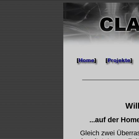
.
...
______________________
Wil
...auf der Ho
Gleich zwei Überra