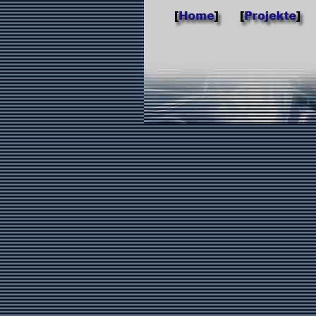
.
...